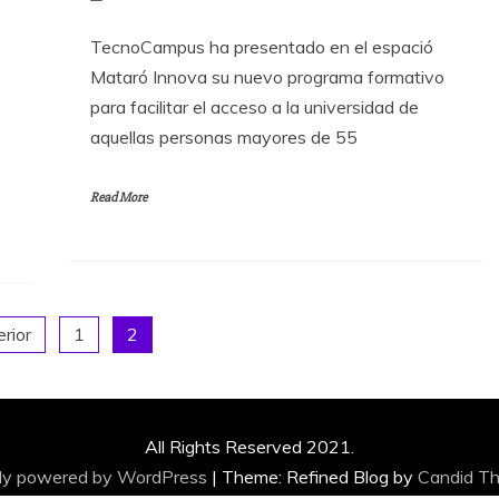
TecnoCampus ha presentado en el espació
Mataró Innova su nuevo programa formativo
para facilitar el acceso a la universidad de
aquellas personas mayores de 55
Read More
erior
1
2
All Rights Reserved 2021.
ly powered by WordPress
|
Theme: Refined Blog by
Candid T