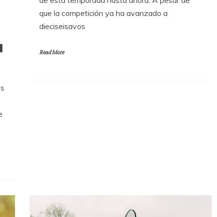
que la competición ya ha avanzado a
dieciseisavos
a
Read More
os
e