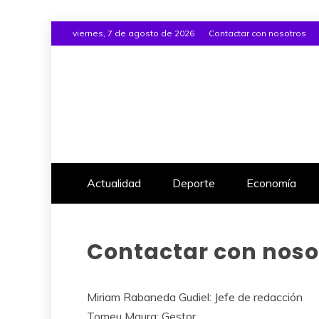
Saltar
viernes, 7 de agosto de 2026
Contactar con nosotros
al
contenido
Actualidad
Deporte
Economía
Contactar con noso
Miriam Rabaneda Gudiel: Jefe de redacción
Tomeu Maura: Gestor