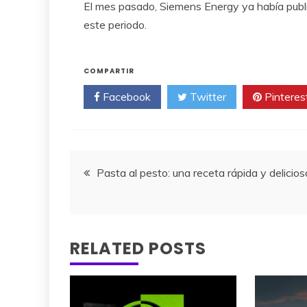
El mes pasado, Siemens Energy ya había publi
este periodo.
COMPARTIR
Facebook
Twitter
Pinteres
Navegación
Pasta al pesto: una receta rápida y delicios
de
entradas
RELATED POSTS