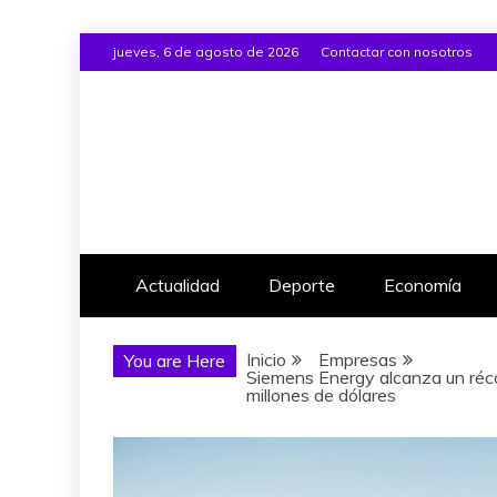
Saltar
jueves, 6 de agosto de 2026
Contactar con nosotros
al
contenido
Actualidad
Deporte
Economía
Inicio
Empresas
You are Here
Siemens Energy alcanza un réco
millones de dólares