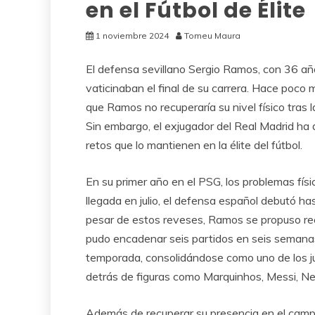
en el Fútbol de Élite
1 noviembre 2024
Tomeu Maura
El defensa sevillano Sergio Ramos, con 36 añ
vaticinaban el final de su carrera. Hace poco 
que Ramos no recuperaría su nivel físico tras
Sin embargo, el exjugador del Real Madrid h
retos que lo mantienen en la élite del fútbol.
En su primer año en el PSG, los problemas fís
llegada en julio, el defensa español debutó ha
pesar de estos reveses, Ramos se propuso recu
pudo encadenar seis partidos en seis semanas
temporada, consolidándose como uno de los j
detrás de figuras como Marquinhos, Messi, 
Además de recuperar su presencia en el camp