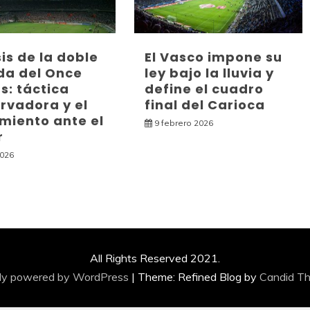
sis de la doble
El Vasco impone su
da del Once
ley bajo la lluvia y
s: táctica
define el cuadro
rvadora y el
final del Carioca
miento ante el
9 febrero 2026
r
2026
All Rights Reserved 2021.
ly powered by WordPress
|
Theme: Refined Blog by
Candid T