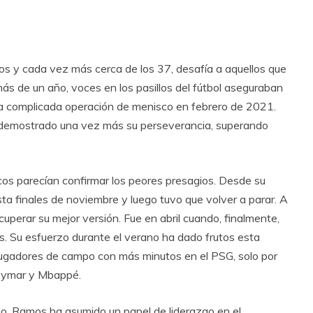
os y cada vez más cerca de los 37, desafía a aquellos que
más de un año, voces en los pasillos del fútbol aseguraban
 la complicada operación de menisco en febrero de 2021.
a demostrado una vez más su perseverancia, superando
icos parecían confirmar los peores presagios. Desde su
sta finales de noviembre y luego tuvo que volver a parar. A
perar su mejor versión. Fue en abril cuando, finalmente,
. Su esfuerzo durante el verano ha dado frutos esta
ugadores de campo con más minutos en el PSG, solo por
Neymar y Mbappé.
o, Ramos ha asumido un papel de liderazgo en el