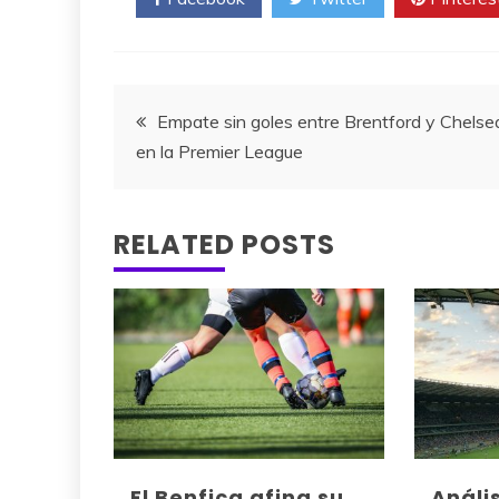
Navegación
Empate sin goles entre Brentford y Chelse
en la Premier League
de
entradas
RELATED POSTS
El Benfica afina su
Análi