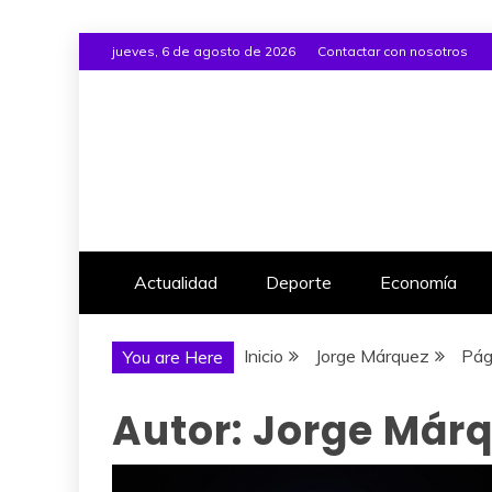
Saltar
jueves, 6 de agosto de 2026
Contactar con nosotros
al
contenido
Actualidad
Deporte
Economía
Inicio
Jorge Márquez
Pág
You are Here
Autor:
Jorge Már